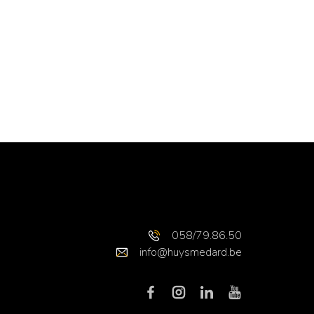
058/79.86.50
info@huysmedard.be