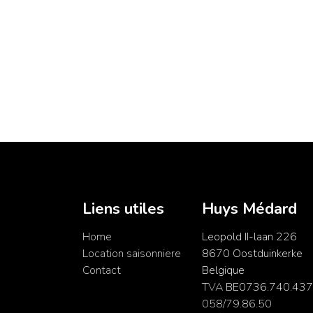
Liens utiles
Huys Médard
Home
Leopold II-laan 226
Location saisonniere
8670 Oostduinkerke
Contact
Belgique
TVA BE0736.740.437
058/79.86.50