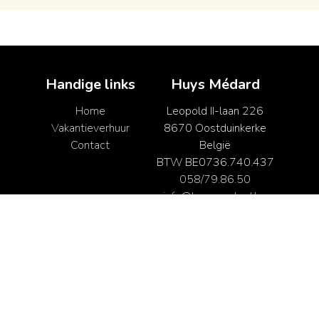
Handige links
Huys Médard
Home
Leopold II-laan 226
Vakantieverhuur
8670 Oostduinkerke
Contact
België
BTW BE0736.740.437
058/79.86.50
info@huysmedard.be
058/79.86.50
info@huysmedard.be