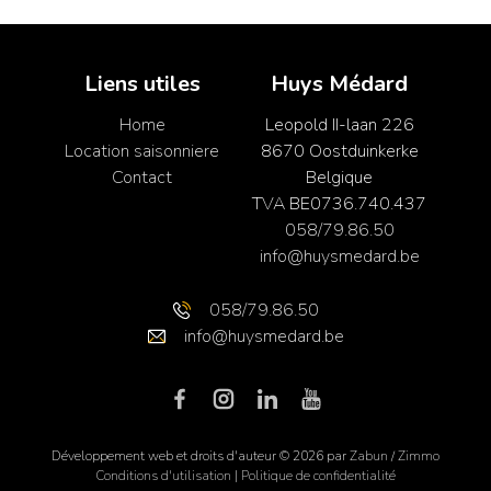
Liens utiles
Huys Médard
Home
Leopold II-laan 226
Location saisonniere
8670 Oostduinkerke
Contact
Belgique
TVA BE0736.740.437
058/79.86.50
info@huysmedard.be
058/79.86.50
info@huysmedard.be
Développement web et droits d'auteur © 2026 par
Zabun
/
Zimmo
Conditions d'utilisation
|
Politique de confidentialité