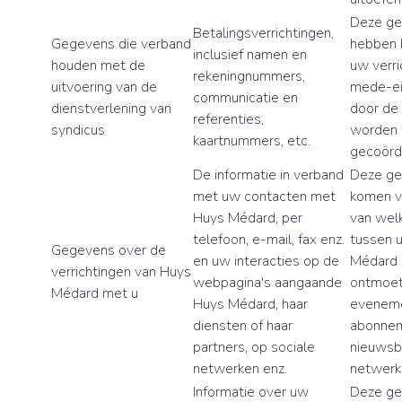
Deze g
Betalingsverrichtingen,
Gegevens die verband
hebben 
inclusief namen en
houden met de
uw verri
rekeningnummers,
uitvoering van de
mede-ei
communicatie en
dienstverlening van
door de
referenties,
syndicus
worden
kaartnummers, etc.
gecoörd
De informatie in verband
Deze g
met uw contacten met
komen v
Huys Médard, per
van wel
telefoon, e-mail, fax enz.
tussen 
Gegevens over de
en uw interacties op de
Médard (
verrichtingen van Huys
webpagina's aangaande
ontmoet
Médard met u
Huys Médard, haar
eveneme
diensten of haar
abonnem
partners, op sociale
nieuwsbr
netwerken enz.
netwerk
Informatie over uw
Deze ge