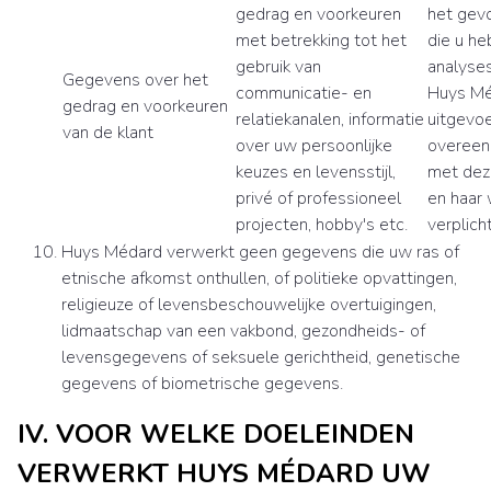
gedrag en voorkeuren
het gev
met betrekking tot het
die u he
gebruik van
analyses
Gegevens over het
communicatie- en
Huys Mé
gedrag en voorkeuren
relatiekanalen, informatie
uitgevoe
van de klant
over uw persoonlijke
overee
keuzes en levensstijl,
met deze
privé of professioneel
en haar 
projecten, hobby's etc.
verplich
Huys Médard verwerkt geen gegevens die uw ras of
etnische afkomst onthullen, of politieke opvattingen,
religieuze of levensbeschouwelijke overtuigingen,
lidmaatschap van een vakbond, gezondheids- of
levensgegevens of seksuele gerichtheid, genetische
gegevens of biometrische gegevens.
IV. VOOR WELKE DOELEINDEN
VERWERKT HUYS MÉDARD UW