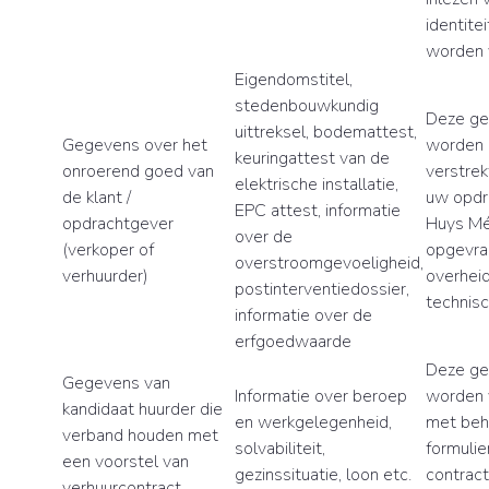
identite
worden 
Eigendomstitel,
stedenbouwkundig
Deze g
uittreksel, bodemattest,
Gegevens over het
worden 
keuringattest van de
onroerend goed van
verstrek
elektrische installatie,
de klant /
uw opdr
EPC attest, informatie
opdrachtgever
Huys M
over de
(verkoper of
opgevra
overstroomgevoeligheid,
verhuurder)
overheid
postinterventiedossier,
technisc
informatie over de
erfgoedwaarde
Deze g
Gegevens van
Informatie over beroep
worden 
kandidaat huurder die
en werkgelegenheid,
met beh
verband houden met
solvabiliteit,
formulie
een voorstel van
gezinssituatie, loon etc.
contract
verhuurcontract