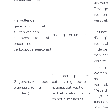
uw verzo
Deze g
worden 
Aanvullende
verstrek
gegevens voor het
sluiten van een
Het nati
Rijksregisternummer
huurovereenkomst of
rijksreg
onderhandse
wordt al
verkoopovereenkomst
in de ge
de wet v
vereist.
Deze g
worden 
Naam, adres, plaats en
mede-ei
Gegevens van mede-
datum van geboorte,
verstrek
eigenaars (of hun
nationaliteit, vast of
Médard
huurders)
mobiel telefoonnummer
Huys Mé
en het e-mailadres.
functie 
uitoefen