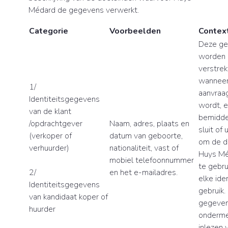
Médard de gegevens verwerkt.
Categorie
Voorbeelden
Contex
Deze g
worden 
verstrek
wanneer 
1/
aanvraag
Identiteitsgegevens
wordt, 
van de klant
bemidde
/opdrachtgever
Naam, adres, plaats en
sluit of 
(verkoper of
datum van geboorte,
om de d
verhuurder)
nationaliteit, vast of
Huys Mé
mobiel telefoonnummer
te gebru
2/
en het e-mailadres.
elke iden
Identiteitsgegevens
gebruik.
van kandidaat koper of
gegeven
huurder
onderme
inlezen 