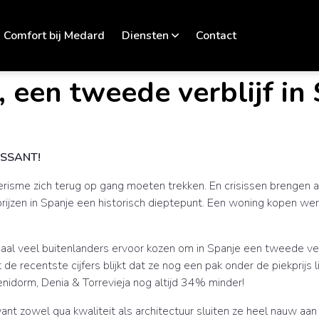
Comfort bij Medard
Diensten
Contact
 een tweede verblijf in 
ESSANT!
erisme zich terug op gang moeten trekken. En crisissen brengen al
rijzen in Spanje een historisch dieptepunt. Een woning kopen w
aal veel buitenlanders ervoor kozen om in Spanje een tweede verbl
t de recentste cijfers blijkt dat ze nog een pak onder de piekprijs 
idorm, Denia & Torrevieja nog altijd 34% minder!
zowel qua kwaliteit als architectuur sluiten ze heel nauw aan bij