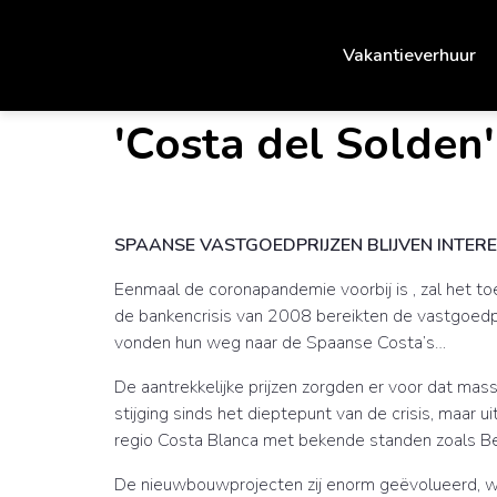
Vakantieverhuur
'Costa del Solden',
SPAANSE VASTGOEDPRIJZEN BLIJVEN INTER
Eenmaal de coronapandemie voorbij is , zal het to
de bankencrisis van 2008 bereikten de vastgoedp
vonden hun weg naar de Spaanse Costa’s…
De aantrekkelijke prijzen zorgden er voor dat mass
stijging sinds het dieptepunt van de crisis, maar ui
regio Costa Blanca met bekende standen zoals Ben
De nieuwbouwprojecten zij enorm geëvolueerd, want 