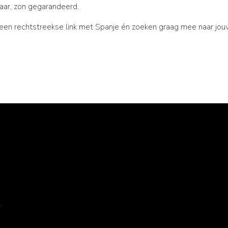
baar, zon gegarandeerd.
een rechtstreekse link met Spanje én zoeken graag mee naar jo
7