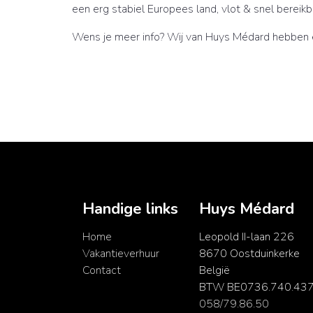
een erg stabiel Europees land, vlot & snel bereik
Wens je meer info? Wij van Huys Médard hebben 
Handige links
Huys Médard
Home
Leopold II-laan 226
Vakantieverhuur
8670 Oostduinkerke
Contact
België
BTW BE0736.740.43
058/79.86.50