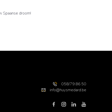
uw Spaanse droom!
058/79.86.50
info@huysmedard.be