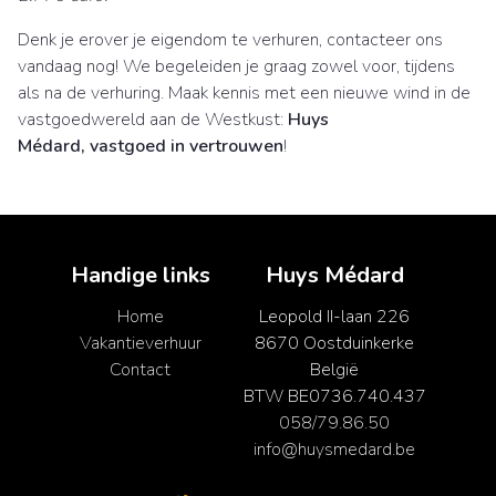
Denk je erover je eigendom te verhuren, contacteer ons
vandaag nog! We begeleiden je graag zowel voor, tijdens
als na de verhuring. Maak kennis met een nieuwe wind in de
vastgoedwereld aan de Westkust:
Huys
Médard, vastgoed in vertrouwen
!
Handige links
Huys Médard
Home
Leopold II-laan 226
Vakantieverhuur
8670 Oostduinkerke
Contact
België
BTW BE0736.740.437
058/79.86.50
info@huysmedard.be