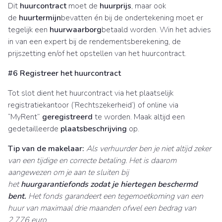
Dit
huurcontract
moet de
huurprijs
, maar ook
de
huurtermijn
bevatten én bij de ondertekening moet er
tegelijk een
huurwaarborg
betaald worden. Win het advies
in van een expert bij de rendementsberekening, de
prijszetting en/of het opstellen van het huurcontract.
#6 Registreer het huurcontract
Tot slot dient het huurcontract via het plaatselijk
registratiekantoor (‘Rechtszekerheid’) of online via
“MyRent”
geregistreerd
te worden. Maak altijd een
gedetailleerde
plaatsbeschrijving
op.
Tip van de makelaar:
Als verhuurder ben je niet altijd zeker
van een tijdige en correcte betaling. Het is daarom
aangewezen om je aan te sluiten bij
het
huurgarantiefonds zodat je hiertegen beschermd
bent.
Het fonds garandeert een tegemoetkoming van een
huur van maximaal drie maanden ofwel een bedrag van
2.776 euro.