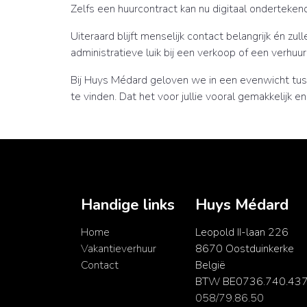
Zelfs een huurcontract kan nu digitaal onderteke
Uiteraard blijft menselijk contact belangrijk én z
administratieve luik bij een verkoop of een verhuu
Bij Huys Médard geloven we in een evenwicht tuss
te vinden. Dat het voor jullie vooral gemakkelijk e
Handige links
Huys Médard
Home
Leopold II-laan 226
Vakantieverhuur
8670 Oostduinkerke
Contact
België
BTW BE0736.740.43
058/79.86.50