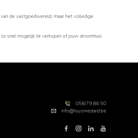
ven van de vastgoedwereld, maar het volledige
 zo snel mogelijk te verkopen of jouw droomhuis
058/79.86.50
info@huysmedard.be