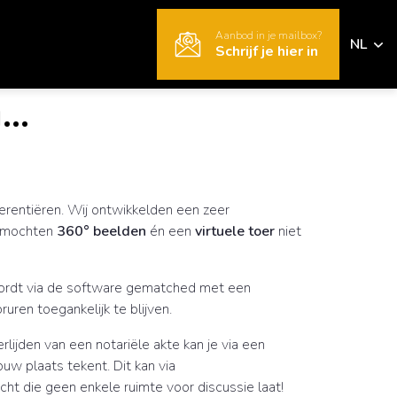
Aanbod in je mailbox?
NL
Schrijf je hier in
..
erentiëren. Wij ontwikkelden een zeer
j mochten
360° beelden
én een
virtuele toer
niet
 wordt via de software gematched met een
uren toegankelijk te blijven.
rlijden van een notariële akte kan je via een
uw plaats tekent. Dit kan via
ht die geen enkele ruimte voor discussie laat!