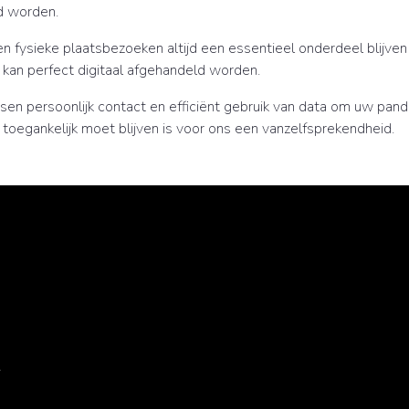
nd worden.
ullen fysieke plaatsbezoeken altijd een essentieel onderdeel blij
r kan perfect digitaal afgehandeld worden.
en persoonlijk contact en efficiënt gebruik van data om uw pand
n toegankelijk moet blijven is voor ons een vanzelfsprekendheid.
7