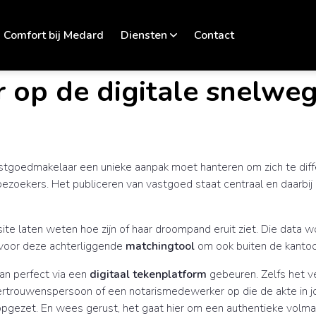
Comfort bij Medard
Diensten
Contact
 op de digitale snelweg.
stgoedmakelaar een unieke aanpak moet hanteren om zich te diff
bezoekers. Het publiceren van vastgoed staat centraal en daarbi
ite laten weten hoe zijn of haar droompand eruit ziet. Die data
 voor deze achterliggende
matchingtool
om ook buiten de kantoor
n perfect via een
digitaal tekenplatform
gebeuren. Zelfs het ve
vertrouwenspersoon of een notarismedewerker op die de akte in jo
pgezet. En wees gerust, het gaat hier om een authentieke volmac