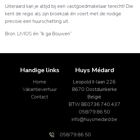
Uiteraard kan je altijd bij een vastgoedmakelaar terecht! Die
kent de regio als zijn broekzak én voert met de nodige
precisie een huurschatting uit.
Bron: LIVIOS én “Ik ga Bouwen”
Handige links
Huys Médard
Home
Leopold II-laan 226
Vakantieverhuur
8670 Oostduinkerke
Contact
België
BTW BE0736.740.437
058/79.86.50
info@huysmedard.be
058/79.86.50