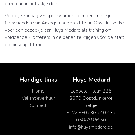
onze duit in het zakje doen!
Voorbije zondag 25 april kwamen Leendert met zijn
fietsvrienden van Anzegem afgezakt tot in Oostduinkerke
voor een bezoekje aan Huys Médard als training om
voldoende kilometers in de benen te krijgen vóór de start
op dinsdag 11 mei!
Handige links
Huys Médard
Home
Leopold II-laan 226
Vakantieverhuur
8670 Oostduinkerke
Contact
België
BTW BE0736.740.437
058/79.86.50
info@huysmedard.be