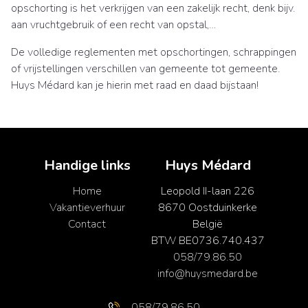
opschorting is het verkrijgen van een zakelijk recht, denk bijv.
aan vruchtgebruik of een recht van opstal,…
De volledige reglementen met opschortingen, schrappingen
of vrijstellingen verschillen van gemeente tot gemeente.
Huys Médard kan je hierin met raad en daad bijstaan!
Handige links
Huys Médard
Home
Leopold II-laan 226
Vakantieverhuur
8670 Oostduinkerke
Contact
België
BTW BE0736.740.437
058/79.86.50
info@huysmedard.be
058/79.86.50